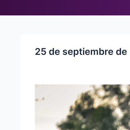
25 de septiembre de
ICAN
Triathlon,
un
mes
para
la