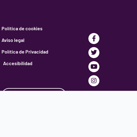
Política de cookies
Facebook-
Twitter
Youtube
Instagram
Aviso legal
f
Política de Privacidad
Accesibilidad
INSCRIBIRSE