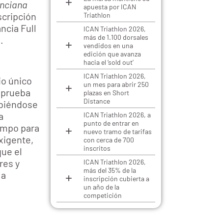
enciana
apuesta por ICAN
scripción
Triathlon
ncia Full
ICAN Triathlon 2026,
más de 1.100 dorsales
.
vendidos en una
edición que avanza
hacia el ‘sold out’
ICAN Triathlon 2026,
io único
un mes para abrir 250
a prueba
plazas en Short
Distance
ibiéndose
a
ICAN Triathlon 2026, a
punto de entrar en
iempo para
nuevo tramo de tarifas
xigente,
con cerca de 700
inscritos
que el
res y
ICAN Triathlon 2026,
más del 35% de la
la
inscripción cubierta a
un año de la
competición