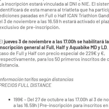
La inscripción estará vinculada al DNI o NIE. El sist
identificará de esta manera al triatleta que ha partic
ediciones pasadas en Full o Half ICAN Triathlon Gand
el 3 de noviembre a las 16.59 h estará activado el pla
exclusivo de pre-inscripción.
El
jueves 3 de noviembre a las 17.00h se habilitará la
inscripción general al Full, Half y Aquabike MD y LD
.
caso de Full y Half con precio especial de 229€ y €,
respectivamente, para los 50 primeros inscritos de 
distancia.
Información tarifas según distancias
PRECIOS FULL DISTANCE
199€ – Del 27 de octubre a las 17.00h al 3 de 
a las 16.59h | Pre-inscripción para inscritos en 