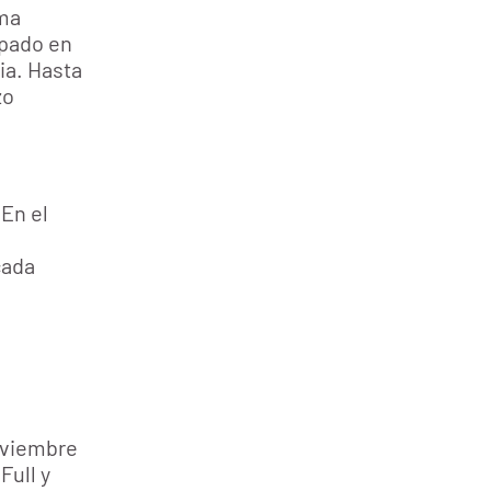
ema
ipado en
ia. Hasta
zo
 En el
cada
noviembre
Full y