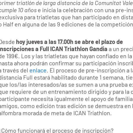
primer triatlón de larga distancia de la Comunitat Val
cumple 10 años
e inicia la celebración con una pre-in
exclusiva para triatletas que han participado en dista
o Half en alguna de las 9 ediciones de la competición
Desde
hoy jueves a las 17.00h se abre el plazo de
inscripciones a
Full ICAN Triathlon Gandia
a un prec
de 199€. Los y las triatletas que hayan confiado en l
hasta ahora podrán confirmar su participación inscr
a través del
enlace
. El proceso de pre-inscripción a l
distancia Full estará habilitado durante 1 semana, t
que los/las interesados/as se sumen a una prueba e
que requiere de un entrenamiento dirigido y para la 
participante necesita igualmente el apoyo de familia
amigos, como edición tras edición se demuestra en 
alfombra morada de meta de ICAN Triathlon.
¿Cómo funcionará el proceso de inscripción?